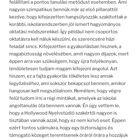
felállítani a pontos tanulási metódust esetemben. Ami
nagyon szimpatikus bennük már az első pillanattól
kezdve, hogy kifejezetten hangsúlyozzák: szakítottak a
korábbi, iskolarendszerben jól ismert hagyományos
oktatási módszerekkel. Így például nem csoportos
oktatásra kell náluk készülni, és szerencsére házi
feladat sincs. Kifejezetten a gyakorlásban hisznek, a
magabiztosság növelésében, amit nagyon díjazok, mert
éppen arra van szükségem, hogy újra folyékonyan,
lendületesen tudjam magam kifejezni angolul. Azt
hiszem, ez a fajta gyakorlás tökéletes lesz annak
legyőzéséhez, ami sokszor bekapcsol bennem, amikor
hangosan kell megszólalnom. Remélem, hogy végre
felül tudom írni a régi mintákat, amelyek az iskolai
angoltanulás óta bennem vannak. Én úgy vettem le,
hogy a Hollywood Nyelvstúdió szakértői nagyon is
tisztában vannak azzal, hogy ez nem kirívó eset. Éppen
ezért fontos számukra, hogy egy biztonságos és
támogató közeget teremtsenek óráról órára a hozzájuk