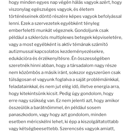
hogy minden egyes nap végén hálás vagyok azért, hogy
viszonylag egészséges vagyok, és életem
történéseinek döntő részére képes vagyok befolyással
lenni. Ezek a szervezetek egyébként tényleg
emberfeletti munkát végeznek. Gondoljunk csak
például a szklerózis multiplexes betegek képviseletére,
vagy a most egyébként is aktív témának számító
autizmussal kapcsolatos kezdeményezésekre,
edukációra és érzékenyítésre. Én összességében
szeretnék hinni abban, hogy a társadalom nagy része
nem közömbös a másik iránt, sokszor egyszerűen csak
túlságosan el vagyunk foglalva a saját problémáinkkal,
feladatainkkal, és nem jut elég idő, illetve energia arra,
hogy kitekintsünk kicsit. Pedig úgy gondolom, hogy
erre nagy szükség van. Ez nem jelenti azt, hogy amikor
összeülök a barátnőimmel, én például sosem
panaszkodom, vagy hogy azt gondolom, minden
esetben méricskélni lehet, ki épp a kiszolgáltatottabb
vagy kétségbeesettebb. Szerencsés vagyok amiatt,