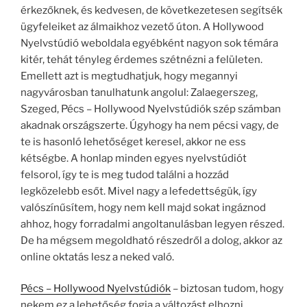
érkezőknek, és kedvesen, de következetesen segítsék
ügyfeleiket az álmaikhoz vezető úton. A Hollywood
Nyelvstúdió weboldala egyébként nagyon sok témára
kitér, tehát tényleg érdemes szétnézni a felületen.
Emellett azt is megtudhatjuk, hogy megannyi
nagyvárosban tanulhatunk angolul: Zalaegerszeg,
Szeged, Pécs – Hollywood Nyelvstúdiók szép számban
akadnak országszerte. Úgyhogy ha nem pécsi vagy, de
te is hasonló lehetőséget keresel, akkor ne ess
kétségbe. A honlap minden egyes nyelvstúdiót
felsorol, így te is meg tudod találni a hozzád
legközelebb esőt. Mivel nagy a lefedettségük, így
valószínűsítem, hogy nem kell majd sokat ingáznod
ahhoz, hogy forradalmi angoltanulásban legyen részed.
De ha mégsem megoldható részedről a dolog, akkor az
online oktatás lesz a neked való.
Pécs – Hollywood Nyelvstúdiók
– biztosan tudom, hogy
nekem ez a lehetőség fogja a változást elhozni.