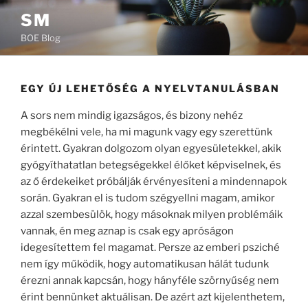
Tartalomhoz
SM
BOE Blog
EGY ÚJ LEHETŐSÉG A NYELVTANULÁSBAN
A sors nem mindig igazságos, és bizony nehéz
megbékélni vele, ha mi magunk vagy egy szerettünk
érintett. Gyakran dolgozom olyan egyesületekkel, akik
gyógyíthatatlan betegségekkel élőket képviselnek, és
az ő érdekeiket próbálják érvényesíteni a mindennapok
során. Gyakran el is tudom szégyellni magam, amikor
azzal szembesülök, hogy másoknak milyen problémáik
vannak, én meg aznap is csak egy apróságon
idegesítettem fel magamat. Persze az emberi psziché
nem így működik, hogy automatikusan hálát tudunk
érezni annak kapcsán, hogy hányféle szörnyűség nem
érint bennünket aktuálisan. De azért azt kijelenthetem,