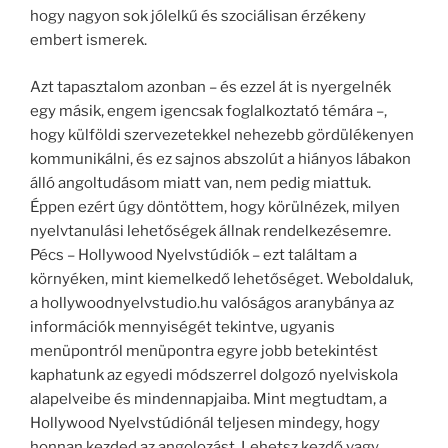
hogy nagyon sok jólelkű és szociálisan érzékeny
embert ismerek.
Azt tapasztalom azonban – és ezzel át is nyergelnék
egy másik, engem igencsak foglalkoztató témára –,
hogy külföldi szervezetekkel nehezebb gördülékenyen
kommunikálni, és ez sajnos abszolút a hiányos lábakon
álló angoltudásom miatt van, nem pedig miattuk.
Éppen ezért úgy döntöttem, hogy körülnézek, milyen
nyelvtanulási lehetőségek állnak rendelkezésemre.
Pécs – Hollywood Nyelvstúdiók – ezt találtam a
környéken, mint kiemelkedő lehetőséget. Weboldaluk,
a hollywoodnyelvstudio.hu valóságos aranybánya az
információk mennyiségét tekintve, ugyanis
menüpontról menüpontra egyre jobb betekintést
kaphatunk az egyedi módszerrel dolgozó nyelviskola
alapelveibe és mindennapjaiba. Mint megtudtam, a
Hollywood Nyelvstúdiónál teljesen mindegy, hogy
honnan kezded az angolozást. Lehetsz kezdő vagy