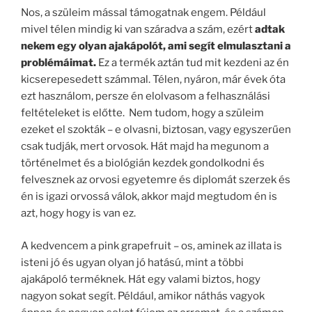
Nos, a szüleim mással támogatnak engem. Például
mivel télen mindig ki van száradva a szám, ezért
adtak
nekem egy olyan ajakápolót, ami segít elmulasztani a
problémáimat.
Ez a termék aztán tud mit kezdeni az én
kicserepesedett számmal. Télen, nyáron, már évek óta
ezt használom, persze én elolvasom a felhasználási
feltételeket is előtte. Nem tudom, hogy a szüleim
ezeket el szokták – e olvasni, biztosan, vagy egyszerűen
csak tudják, mert orvosok. Hát majd ha megunom a
történelmet és a biológián kezdek gondolkodni és
felvesznek az orvosi egyetemre és diplomát szerzek és
én is igazi orvossá válok, akkor majd megtudom én is
azt, hogy hogy is van ez.
A kedvencem a pink grapefruit – os, aminek az illata is
isteni jó és ugyan olyan jó hatású, mint a többi
ajakápoló terméknek. Hát egy valami biztos, hogy
nagyon sokat segít. Például, amikor náthás vagyok