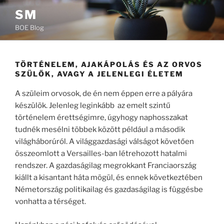
Tartalomhoz
SM
BOE Blog
TÖRTÉNELEM, AJAKÁPOLÁS ÉS AZ ORVOS
SZÜLŐK, AVAGY A JELENLEGI ÉLETEM
A szüleim orvosok, de én nem éppen erre a pályára
készülök. Jelenleg leginkább az emelt szintű
történelem érettségimre, úgyhogy naphosszakat
tudnék mesélni többek között például a második
világháborúról. A világgazdasági válságot követően
összeomlott a Versailles-ban létrehozott hatalmi
rendszer. A gazdaságilag megrokkant Franciaország
kiállt a kisantant háta mögül, és ennek következtében
Németország politikailag és gazdaságilag is függésbe
vonhatta a térséget.