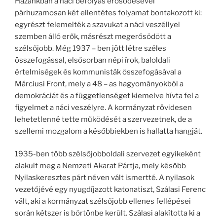
Hazánkban a náci befolyás erősödésével
párhuzamosan két ellentétes folyamat bontakozott ki:
egyrészt felemelték a szavukat a náci veszéllyel
szemben álló erők, másrészt megerősödött a
szélsőjobb. Még 1937 – ben jött létre széles
összefogással, elsősorban népi írok, baloldali
értelmiségek és kommunisták összefogásával a
Márciusi Front, mely a 48 – as hagyományokból a
demokráciát és a függetlenséget kiemelve hívta fel a
figyelmet a náci veszélyre. A kormányzat rövidesen
lehetetlenné tette működését a szervezetnek, de a
szellemi mozgalom a későbbiekben is hallatta hangját.
1935-ben több szélsőjobboldali szervezet egyikeként
alakult meg a Nemzeti Akarat Pártja, mely később
Nyilaskeresztes párt néven vált ismertté. A nyilasok
vezetőjévé egy nyugdíjazott katonatiszt, Szálasi Ferenc
vált, aki a kormányzat szélsőjobb ellenes fellépései
során kétszer is börtönbe került. Szálasi alakította ki a