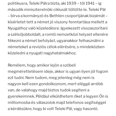
politikusra, Teleki Pálra bízta, aki 1939 – től 1941 – ig
második miniszterelnöki ciklusát töltötte le. Teleki Pál
– bírva a kormányzó és Bethlen csoportjának bizalmát –
kísérletet tett a német jó viszony fenntartása mellett a
Nyugathoz való közeledésre. Igyekezett visszaszorítani
a szélsőjobboldalt, a romló nemzetközi helyzet ellenére
fékezni a német befolyást, ugyanakkor felhasználni a
németeket a revíziós célok elérésére, s mindeközben
közeledni a nyugati nagyhatalmakhoz.
Remélem, hogy amikor lejön a szóbeli
megmérettetésem ideje, akkor is ugyan ilyen jól fogom
ezt tudni. Nem tudom, meg jelenleg még nem is
nagyon kell ezen gondolkoznom, mert eléggé arrébb
van, de valahogy majd biztos tudok segíteni a
gyerekeimnek. Például elküldhetem őket a legyen Ön is
milliomosba és válaszolok majd telefonos segítséggel
a kérdésükre, hogy ki volt Teleki Pál, vagy hasonló.