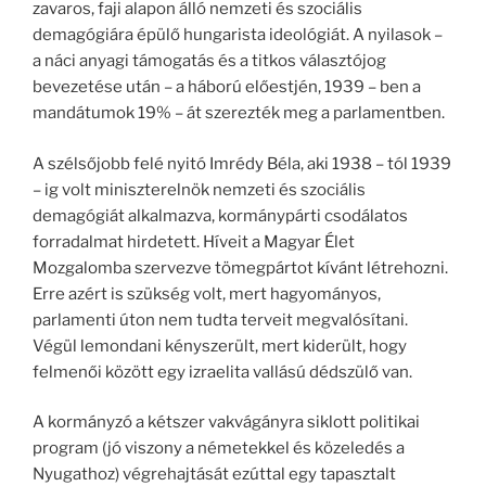
zavaros, faji alapon álló nemzeti és szociális
demagógiára épülő hungarista ideológiát. A nyilasok –
a náci anyagi támogatás és a titkos választójog
bevezetése után – a háború előestjén, 1939 – ben a
mandátumok 19% – át szerezték meg a parlamentben.
A szélsőjobb felé nyitó Imrédy Béla, aki 1938 – tól 1939
– ig volt miniszterelnök nemzeti és szociális
demagógiát alkalmazva, kormánypárti csodálatos
forradalmat hirdetett. Híveit a Magyar Élet
Mozgalomba szervezve tömegpártot kívánt létrehozni.
Erre azért is szükség volt, mert hagyományos,
parlamenti úton nem tudta terveit megvalósítani.
Végül lemondani kényszerült, mert kiderült, hogy
felmenői között egy izraelita vallású dédszülő van.
A kormányzó a kétszer vakvágányra siklott politikai
program (jó viszony a németekkel és közeledés a
Nyugathoz) végrehajtását ezúttal egy tapasztalt