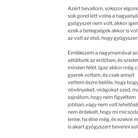
Azért bevallom, sokszor elgon
sok gond lett volna a nagyanyái
gyógyszer nem volt, akkor ige
ezek a betegségek akkor is vo
az volt az első, hogy gyógyszer
Emlékszem a nagymamával so
sétáltunk az erdőben, és szede
minden félét. Igaz akkor még 
gyerek voltam, és csak annyit
vettem észre belőle, hogy bog
növényeket, virágokat szed, m
sajnálom, hogy nem figyeltem
jobban, vagy nem volt lehető
nem érdekelt, hogy mi micsoda,
lenne, ha élne még, és ezekre 
is akart gyógyszert bevenni so