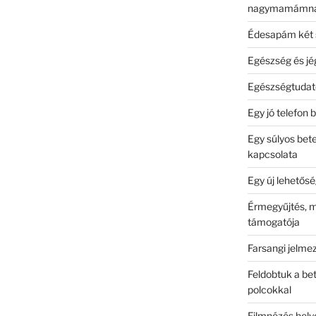
nagymamámnak
Édesapám két 
Egészség és jé
Egészségtudato
Egy jó telefon 
Egy súlyos bet
kapcsolata
Egy új lehetős
Érmegyűjtés, m
támogatója
Farsangi jelme
Feldobtuk a b
polcokkal
Filmnézés hely