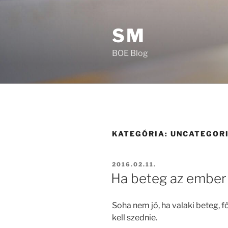
Tartalomhoz
SM
BOE Blog
KATEGÓRIA:
UNCATEGOR
BEKÜLDVE:
2016.02.11.
Ha beteg az ember
Soha nem jó, ha valaki beteg, 
kell szednie.