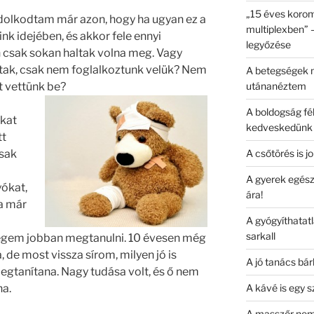
„15 éves korom
dolkodtam már azon, hogy ha ugyan ez a
multiplexben” 
nk idejében, és akkor fele ennyi
legyőzése
n csak sokan haltak volna meg. Vagy
ltak, csak nem foglalkoztunk velük? Nem
A betegségek m
t vettünk be?
utánanéztem
A boldogság fé
kat
kedveskedünk 
tt
csak
A csőtörés is j
A gyerek egész
yókat,
ára!
a már
A gyógyíthatat
sarkall
ségem jobban megtanulni. 10 évesen még
 de most vissza sírom, milyen jó is
A jó tanács bá
megtanítana. Nagy tudása volt, és ő nem
ha.
A kávé is egy 
A masszőr nem 