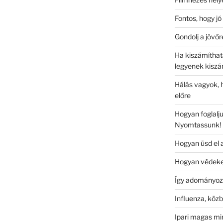
Fontos, hogy j
Gondolj a jövőr
Ha kiszámíthata
legyenek kiszá
Hálás vagyok, 
előre
Hogyan foglalju
Nyomtassunk!
Hogyan üsd el 
Hogyan védeke
Így adományozo
Influenza, köz
Ipari magas mi