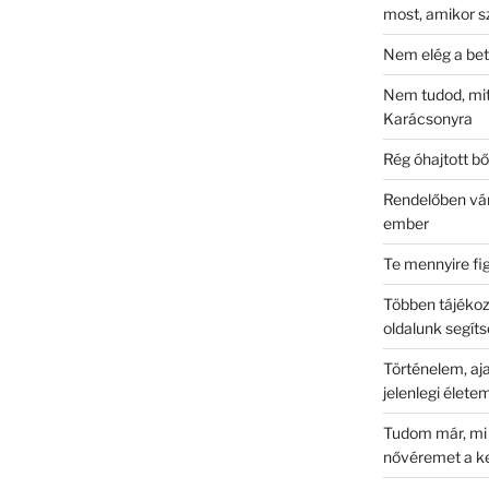
most, amikor 
Nem elég a bet
Nem tudod, mit
Karácsonyra
Rég óhajtott b
Rendelőben vá
ember
Te mennyire fi
Többen tájékoz
oldalunk segít
Történelem, aja
jelenlegi élete
Tudom már, mi 
nővéremet a k