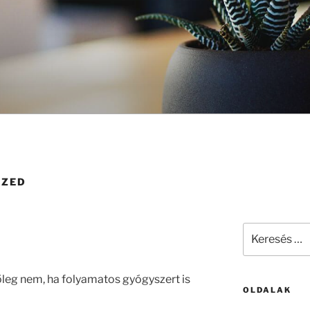
IZED
Keresés
a
következő
kifejezésre:
főleg nem, ha folyamatos gyógyszert is
OLDALAK