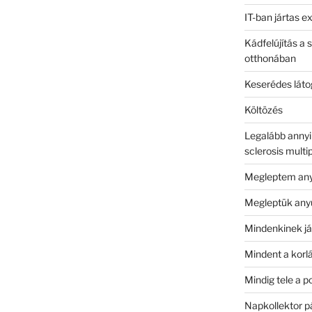
IT-ban jártas e
Kádfelújítás a 
otthonában
Keserédes láto
Költözés
Legalább annyir
sclerosis multi
Megleptem anyu
Megleptük an
Mindenkinek já
Mindent a korlá
Mindig tele a p
Napkollektor pá