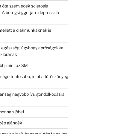
 óta szenvedek sclerosis
– A betegséggel járó depresszió
ellett a diákmunkáknak is
l egészség, úgyhogy apróságokkal
Flórának
obb, mint az SM
sége fontosabb, mint a fűtőszőnyeg
lanság nagyobb ívű gondolkodásra
rhonnan jöhet
szép ajándék
csak ellazít, hanem autós tippeket