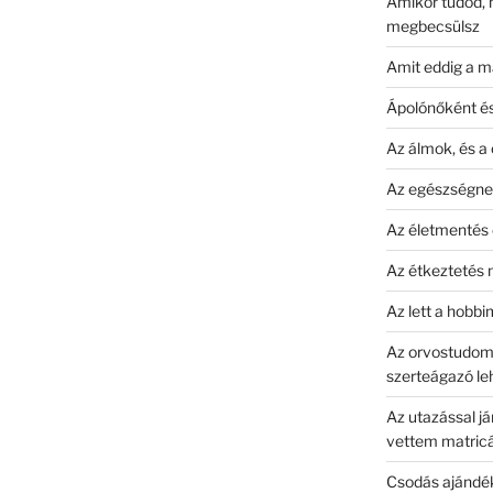
Amikor tudod, 
megbecsülsz
Amit eddig a m
Ápolónőként és 
Az álmok, és a 
Az egészségnek
Az életmentés 
Az étkeztetés
Az lett a hobb
Az orvostudomá
szerteágazó le
Az utazással já
vettem matric
Csodás ajándék