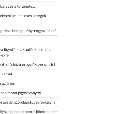
xbarát és a története…
sclerosis multiplexes betegek
gatás a beregsurányi nagyszülőknél
a figyeljünk az autónkra, mint a
plexre
t a kórházban egy ékszer szettel
yukámat
r az öröm
tlan motor jogosítványról
ostaláda, szórólapok, cserépkályha
lyázat jobbkor nem is jöhetett, mint