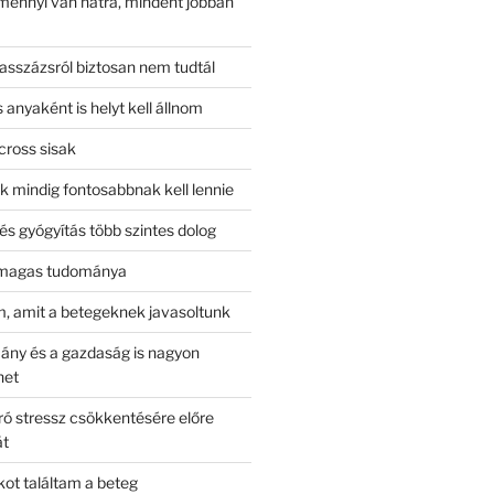
mennyi van hátra, mindent jobban
asszázsról biztosan nem tudtál
anyaként is helyt kell állnom
cross sisak
 mindig fontosabbnak kell lennie
és gyógyítás több szintes dolog
 magas tudománya
im, amit a betegeknek javasoltunk
ny és a gazdaság is nagyon
het
ró stressz csökkentésére előre
át
ot találtam a beteg