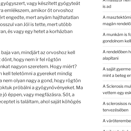
gyógyszert, vagy készített gyógyteát
is ad
ra emlékszem, amikor őt orvoshoz
azért engedte, mert anyám hajthatatlan
A masztektómia
magán rendelő
rosszul van Jól is tette, mert utóbb
van, és vagy egy hetet a korházban
A munkám is f
gondolnom kell
A rendelőben h
baja van, mindjárt az orvoshoz kell
alapítani
tt dönt, hogy nem ír fel rögtön
unkat nagyon szeretem. Hogy miért?
A saját gyerme
 kell teletömni a gyereket mindig
mint a beteg 
ha nem olyan nagy a gond, hogy rögtön
A Sclerosis mul
zoktuk próbálni a gyógynövényeket. Ma
vettem egy es
e jó éppen, vagy megfázásra. Sőt, a
ceptet is találtam, ahol saját köhögés
A sclerosisos 
tervezésében
A váróterembe