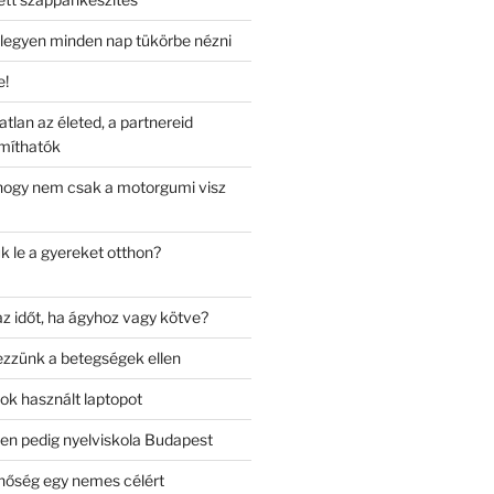
ó legyen minden nap tükörbe nézni
e!
tlan az életed, a partnereid
míthatók
hogy nem csak a motorgumi visz
k le a gyereket otthon?
az időt, ha ágyhoz vagy kötve?
zzünk a betegségek ellen
k használt laptopot
ben pedig nyelviskola Budapest
nőség egy nemes célért