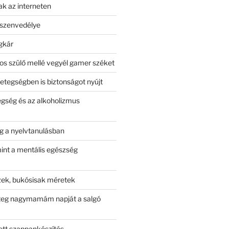
 az interneten
szenvedélye
gkár
s szülő mellé vegyél gamer széket
betegségben is biztonságot nyújt
egség és az alkoholizmus
ég a nyelvtanulásban
int a mentális egészség
zek, bukósisak méretek
eteg nagymamám napját a salgó
ett szappankészítés