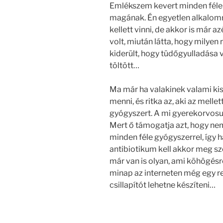
Emlékszem kevert minden féle 
magának. Én egyetlen alkalom
kellett vinni, de akkor is már 
volt, miután látta, hogy milyen 
kiderült, hogy tüdőgyulladása 
töltött…
Ma már ha valakinek valami kis 
menni, és ritka az, aki az melle
gyógyszert. A mi gyerekorvos
Mert ő támogatja azt, hogy nem
minden féle gyógyszerrel, így 
antibiotikum kell akkor meg s
már van is olyan, ami köhögésr
minap az interneten még egy re
csillapítót lehetne készíteni…