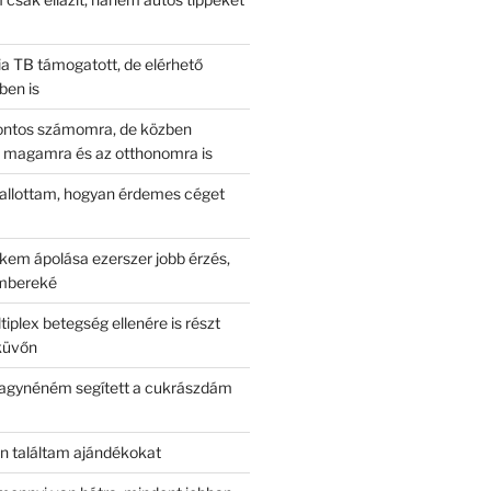
 TB támogatott, de elérhető
ben is
ontos számomra, de közben
 magamra és az otthonomra is
allottam, hogyan érdemes céget
kem ápolása ezerszer jobb érzés,
embereké
tiplex betegség ellenére is részt
küvőn
nagynéném segített a cukrászdám
n találtam ajándékokat