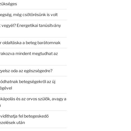
szükséges
egség, még csőtörésünk is volt
 vegyél? Energetikai tanúsítvány
őr oldaltáska a beteg barátomnak
rakozva mindent megtudhat az
gyelsz oda az egészségedre?
ódhatnak betegségekről az új
ségével
kápolás és az orvos szülők, avagy a
m
vidíthatja fel betegeskedő
ezelések után